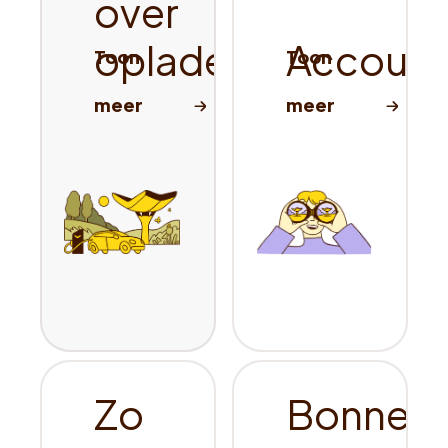
over
opladen
Account
Zo
Bonnetj