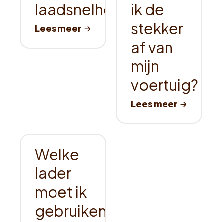
laadsnelheid
ik de
stekker
af van
mijn
voertuig?
Welke
lader
moet ik
gebruiken?