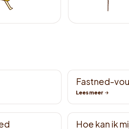
Fastned-vou
oed
Hoe kan ik m