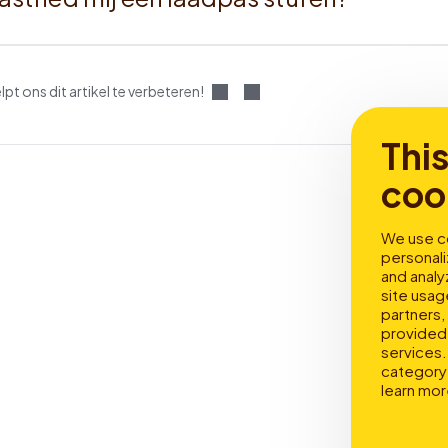
t ons dit artikel te verbeteren!
Thi
coo
We use co
personali
and analy
site usag
partners,
provided 
services. 
category 
learn mor