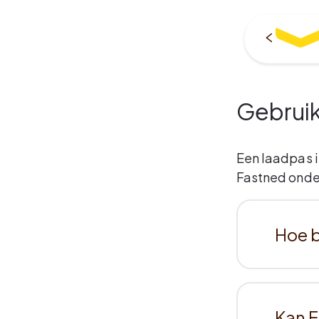
Gebruik
Een laadpas i
Fastned onde
Hoe b
Kan F